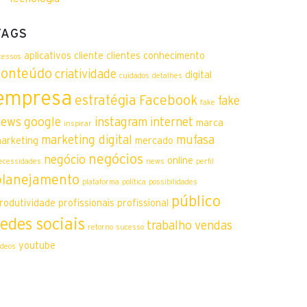
TAGS
aplicativos
cliente
clientes
conhecimento
cessos
conteúdo
criatividade
digital
cuidados
detalhes
empresa
estratégia
Facebook
fake
fake
news
google
instagram
internet
marca
inspirar
marketing digital
mufasa
arketing
mercado
negócios
negócio
online
ecessidades
news
perfil
planejamento
plataforma
política
possibilidades
público
rodutividade
profissionais
profissional
redes sociais
trabalho
vendas
retorno
sucesso
youtube
ídeos