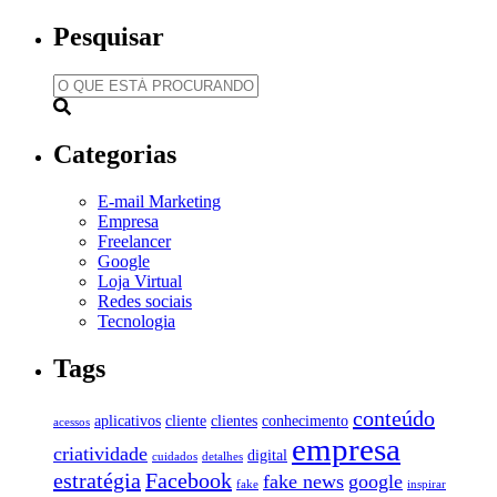
Pesquisar
O
QUE
ESTÁ
PROCURANDO?
Categorias
E-mail Marketing
Empresa
Freelancer
Google
Loja Virtual
Redes sociais
Tecnologia
Tags
conteúdo
aplicativos
cliente
clientes
conhecimento
acessos
empresa
criatividade
digital
cuidados
detalhes
estratégia
Facebook
fake news
google
fake
inspirar