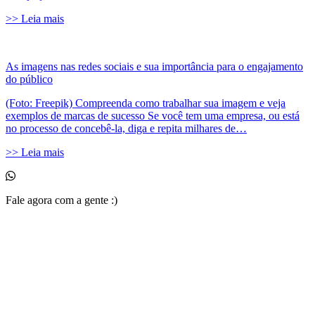
>> Leia mais
As imagens nas redes sociais e sua importância para o engajamento
do público
(Foto: Freepik) Compreenda como trabalhar sua imagem e veja
exemplos de marcas de sucesso Se você tem uma empresa, ou está
no processo de concebê-la, diga e repita milhares de…
>> Leia mais
Fale agora com a gente :)
(11) 99525-6023