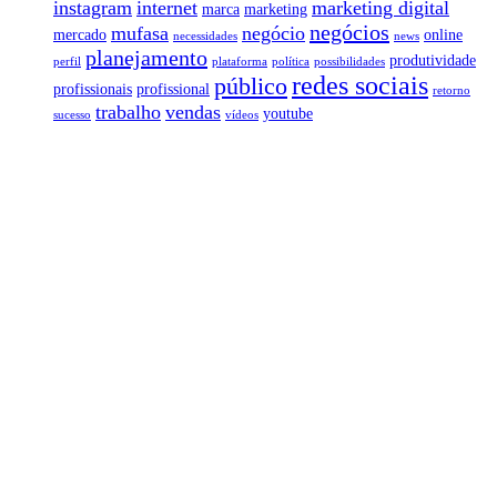
instagram
internet
marketing digital
marca
marketing
negócios
mufasa
negócio
mercado
online
necessidades
news
planejamento
produtividade
perfil
plataforma
política
possibilidades
redes sociais
público
profissionais
profissional
retorno
trabalho
vendas
youtube
sucesso
vídeos