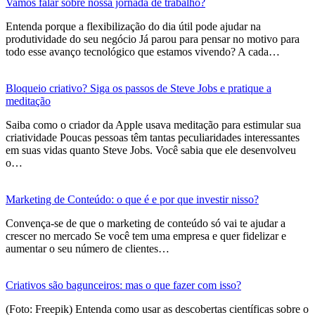
Vamos falar sobre nossa jornada de trabalho?
Entenda porque a flexibilização do dia útil pode ajudar na
produtividade do seu negócio Já parou para pensar no motivo para
todo esse avanço tecnológico que estamos vivendo? A cada…
Bloqueio criativo? Siga os passos de Steve Jobs e pratique a
meditação
Saiba como o criador da Apple usava meditação para estimular sua
criatividade Poucas pessoas têm tantas peculiaridades interessantes
em suas vidas quanto Steve Jobs. Você sabia que ele desenvolveu
o…
Marketing de Conteúdo: o que é e por que investir nisso?
Convença-se de que o marketing de conteúdo só vai te ajudar a
crescer no mercado Se você tem uma empresa e quer fidelizar e
aumentar o seu número de clientes…
Criativos são bagunceiros: mas o que fazer com isso?
(Foto: Freepik) Entenda como usar as descobertas científicas sobre o