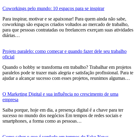
Coworkings pelo mundo: 10 espaços para se inspirar
Para inspirar, motivar e se apaixonar! Para quem ainda não sabe,
coworkings são espaços criados voltados ao mercado de trabalho,
para que pessoas contratadas ou freelancers exerçam suas atividades
diárias…
Projeto paralelo: como começar e quando fazer dele seu trabalho
oficial
Quando o hobby se transforma em trabalho? Trabalhar em projetos
paralelos pode te trazer mais alegria e satisfação profissional. Para te
ajudar a alcançar sucesso com esses projetos, reunimos algumas…
O Marketing Digital e sua influência no crescimento de uma
empresa
Saiba porque, hoje em dia, a presença digital é a chave para ter
sucesso no mundo dos negócios Em tempos de redes sociais e
smartphones, a forma como as pessoas…
Como saber o que é verdade em tempos de Fake News