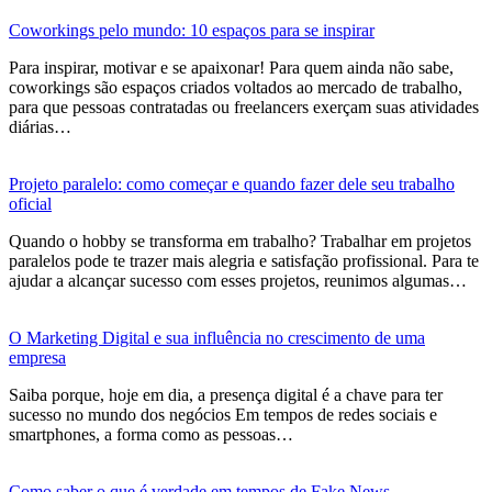
Coworkings pelo mundo: 10 espaços para se inspirar
Para inspirar, motivar e se apaixonar! Para quem ainda não sabe,
coworkings são espaços criados voltados ao mercado de trabalho,
para que pessoas contratadas ou freelancers exerçam suas atividades
diárias…
Projeto paralelo: como começar e quando fazer dele seu trabalho
oficial
Quando o hobby se transforma em trabalho? Trabalhar em projetos
paralelos pode te trazer mais alegria e satisfação profissional. Para te
ajudar a alcançar sucesso com esses projetos, reunimos algumas…
O Marketing Digital e sua influência no crescimento de uma
empresa
Saiba porque, hoje em dia, a presença digital é a chave para ter
sucesso no mundo dos negócios Em tempos de redes sociais e
smartphones, a forma como as pessoas…
Como saber o que é verdade em tempos de Fake News