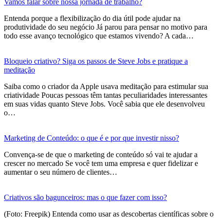
Vamos falar sobre nossa jornada de trabalho?
Entenda porque a flexibilização do dia útil pode ajudar na
produtividade do seu negócio Já parou para pensar no motivo para
todo esse avanço tecnológico que estamos vivendo? A cada…
Bloqueio criativo? Siga os passos de Steve Jobs e pratique a
meditação
Saiba como o criador da Apple usava meditação para estimular sua
criatividade Poucas pessoas têm tantas peculiaridades interessantes
em suas vidas quanto Steve Jobs. Você sabia que ele desenvolveu
o…
Marketing de Conteúdo: o que é e por que investir nisso?
Convença-se de que o marketing de conteúdo só vai te ajudar a
crescer no mercado Se você tem uma empresa e quer fidelizar e
aumentar o seu número de clientes…
Criativos são bagunceiros: mas o que fazer com isso?
(Foto: Freepik) Entenda como usar as descobertas científicas sobre o