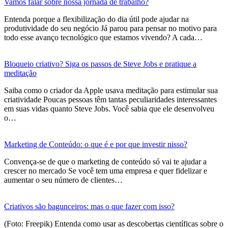
Vamos falar sobre nossa jornada de trabalho?
Entenda porque a flexibilização do dia útil pode ajudar na
produtividade do seu negócio Já parou para pensar no motivo para
todo esse avanço tecnológico que estamos vivendo? A cada…
Bloqueio criativo? Siga os passos de Steve Jobs e pratique a
meditação
Saiba como o criador da Apple usava meditação para estimular sua
criatividade Poucas pessoas têm tantas peculiaridades interessantes
em suas vidas quanto Steve Jobs. Você sabia que ele desenvolveu
o…
Marketing de Conteúdo: o que é e por que investir nisso?
Convença-se de que o marketing de conteúdo só vai te ajudar a
crescer no mercado Se você tem uma empresa e quer fidelizar e
aumentar o seu número de clientes…
Criativos são bagunceiros: mas o que fazer com isso?
(Foto: Freepik) Entenda como usar as descobertas científicas sobre o