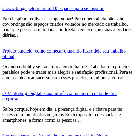
Coworkings pelo mundo: 10 espaços para se inspirar
Para inspirar, motivar e se apaixonar! Para quem ainda não sabe,
coworkings são espaços criados voltados ao mercado de trabalho,
para que pessoas contratadas ou freelancers exerçam suas atividades
diárias…
Projeto paralelo: como começar e quando fazer dele seu trabalho
oficial
Quando o hobby se transforma em trabalho? Trabalhar em projetos
paralelos pode te trazer mais alegria e satisfação profissional. Para te
ajudar a alcançar sucesso com esses projetos, reunimos algumas…
O Marketing Digital e sua influência no crescimento de uma
empresa
Saiba porque, hoje em dia, a presença digital é a chave para ter
sucesso no mundo dos negócios Em tempos de redes sociais e
smartphones, a forma como as pessoas…
Como saber o que é verdade em tempos de Fake News