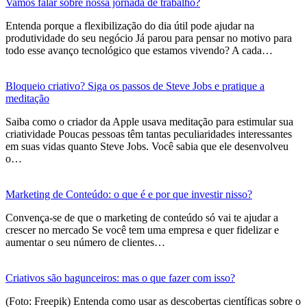
Vamos falar sobre nossa jornada de trabalho?
Entenda porque a flexibilização do dia útil pode ajudar na
produtividade do seu negócio Já parou para pensar no motivo para
todo esse avanço tecnológico que estamos vivendo? A cada…
Bloqueio criativo? Siga os passos de Steve Jobs e pratique a
meditação
Saiba como o criador da Apple usava meditação para estimular sua
criatividade Poucas pessoas têm tantas peculiaridades interessantes
em suas vidas quanto Steve Jobs. Você sabia que ele desenvolveu
o…
Marketing de Conteúdo: o que é e por que investir nisso?
Convença-se de que o marketing de conteúdo só vai te ajudar a
crescer no mercado Se você tem uma empresa e quer fidelizar e
aumentar o seu número de clientes…
Criativos são bagunceiros: mas o que fazer com isso?
(Foto: Freepik) Entenda como usar as descobertas científicas sobre o