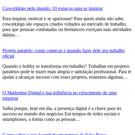
Coworkings pelo mundo: 10 espaços para se inspirar
Para inspirar, motivar e se apaixonar! Para quem ainda não sabe,
coworkings são espaços criados voltados ao mercado de trabalho,
para que pessoas contratadas ou freelancers exerçam suas atividades
diárias…
Projeto paralelo: como começar e quando fazer dele seu trabalho
oficial
Quando o hobby se transforma em trabalho? Trabalhar em projetos
paralelos pode te trazer mais alegria e satisfação profissional. Para te
ajudar a alcançar sucesso com esses projetos, reunimos algumas…
O Marketing Digital e sua influência no crescimento de uma
empresa
Saiba porque, hoje em dia, a presença digital é a chave para ter
sucesso no mundo dos negócios Em tempos de redes sociais e
smartphones, a forma como as pessoas…
Como saber o que é verdade em tempos de Fake News