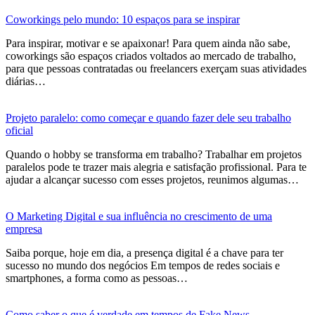
Coworkings pelo mundo: 10 espaços para se inspirar
Para inspirar, motivar e se apaixonar! Para quem ainda não sabe,
coworkings são espaços criados voltados ao mercado de trabalho,
para que pessoas contratadas ou freelancers exerçam suas atividades
diárias…
Projeto paralelo: como começar e quando fazer dele seu trabalho
oficial
Quando o hobby se transforma em trabalho? Trabalhar em projetos
paralelos pode te trazer mais alegria e satisfação profissional. Para te
ajudar a alcançar sucesso com esses projetos, reunimos algumas…
O Marketing Digital e sua influência no crescimento de uma
empresa
Saiba porque, hoje em dia, a presença digital é a chave para ter
sucesso no mundo dos negócios Em tempos de redes sociais e
smartphones, a forma como as pessoas…
Como saber o que é verdade em tempos de Fake News