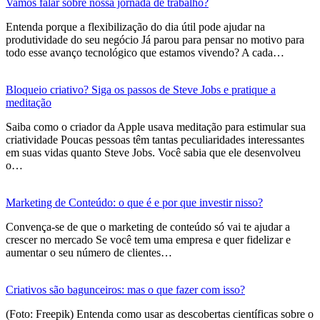
Vamos falar sobre nossa jornada de trabalho?
Entenda porque a flexibilização do dia útil pode ajudar na
produtividade do seu negócio Já parou para pensar no motivo para
todo esse avanço tecnológico que estamos vivendo? A cada…
Bloqueio criativo? Siga os passos de Steve Jobs e pratique a
meditação
Saiba como o criador da Apple usava meditação para estimular sua
criatividade Poucas pessoas têm tantas peculiaridades interessantes
em suas vidas quanto Steve Jobs. Você sabia que ele desenvolveu
o…
Marketing de Conteúdo: o que é e por que investir nisso?
Convença-se de que o marketing de conteúdo só vai te ajudar a
crescer no mercado Se você tem uma empresa e quer fidelizar e
aumentar o seu número de clientes…
Criativos são bagunceiros: mas o que fazer com isso?
(Foto: Freepik) Entenda como usar as descobertas científicas sobre o