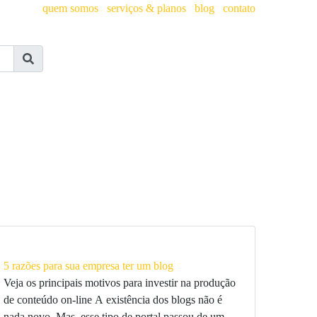
quem somos
serviços & planos
blog
contato
5 razões para sua empresa ter um blog
Veja os principais motivos para investir na produção
de conteúdo on-line A existência dos blogs não é
nada novo. Mas, esse tipo de portal passou de um