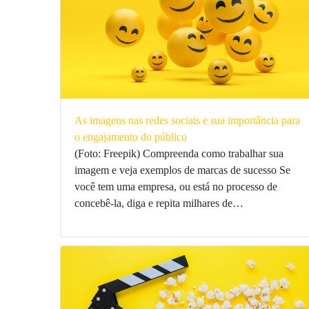
As imagens nas redes sociais e sua importância para
o engajamento do público
(Foto: Freepik) Compreenda como trabalhar sua
imagem e veja exemplos de marcas de sucesso Se
você tem uma empresa, ou está no processo de
concebê-la, diga e repita milhares de…