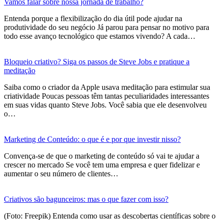
Vamos falar sobre nossa jornada de trabalho?
Entenda porque a flexibilização do dia útil pode ajudar na
produtividade do seu negócio Já parou para pensar no motivo para
todo esse avanço tecnológico que estamos vivendo? A cada…
Bloqueio criativo? Siga os passos de Steve Jobs e pratique a
meditação
Saiba como o criador da Apple usava meditação para estimular sua
criatividade Poucas pessoas têm tantas peculiaridades interessantes
em suas vidas quanto Steve Jobs. Você sabia que ele desenvolveu
o…
Marketing de Conteúdo: o que é e por que investir nisso?
Convença-se de que o marketing de conteúdo só vai te ajudar a
crescer no mercado Se você tem uma empresa e quer fidelizar e
aumentar o seu número de clientes…
Criativos são bagunceiros: mas o que fazer com isso?
(Foto: Freepik) Entenda como usar as descobertas científicas sobre o