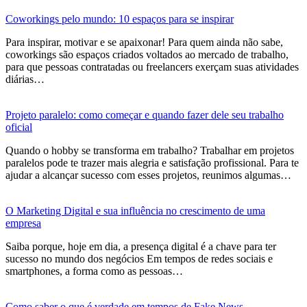
Coworkings pelo mundo: 10 espaços para se inspirar
Para inspirar, motivar e se apaixonar! Para quem ainda não sabe,
coworkings são espaços criados voltados ao mercado de trabalho,
para que pessoas contratadas ou freelancers exerçam suas atividades
diárias…
Projeto paralelo: como começar e quando fazer dele seu trabalho
oficial
Quando o hobby se transforma em trabalho? Trabalhar em projetos
paralelos pode te trazer mais alegria e satisfação profissional. Para te
ajudar a alcançar sucesso com esses projetos, reunimos algumas…
O Marketing Digital e sua influência no crescimento de uma
empresa
Saiba porque, hoje em dia, a presença digital é a chave para ter
sucesso no mundo dos negócios Em tempos de redes sociais e
smartphones, a forma como as pessoas…
Como saber o que é verdade em tempos de Fake News