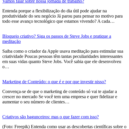
Vamos falar sobre nossa jornada de trabalho?
Entenda porque a flexibilização do dia útil pode ajudar na
produtividade do seu negócio Já parou para pensar no motivo para
todo esse avanço tecnológico que estamos vivendo? A cada…
Bloqueio criativo? Siga os passos de Steve Jobs e pratique a
meditação
Saiba como o criador da Apple usava meditação para estimular sua
criatividade Poucas pessoas têm tantas peculiaridades interessantes
em suas vidas quanto Steve Jobs. Você sabia que ele desenvolveu
o…
Marketing de Conteúdo: o que é e por que investir nisso?
Convença-se de que o marketing de conteúdo só vai te ajudar a
crescer no mercado Se você tem uma empresa e quer fidelizar e
aumentar o seu número de clientes…
Criativos são bagunceiros: mas o que fazer com isso?
(Foto: Freepik) Entenda como usar as descobertas científicas sobre o