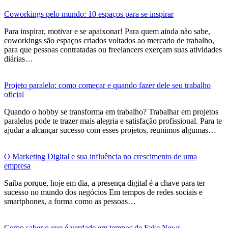
Coworkings pelo mundo: 10 espaços para se inspirar
Para inspirar, motivar e se apaixonar! Para quem ainda não sabe,
coworkings são espaços criados voltados ao mercado de trabalho,
para que pessoas contratadas ou freelancers exerçam suas atividades
diárias…
Projeto paralelo: como começar e quando fazer dele seu trabalho
oficial
Quando o hobby se transforma em trabalho? Trabalhar em projetos
paralelos pode te trazer mais alegria e satisfação profissional. Para te
ajudar a alcançar sucesso com esses projetos, reunimos algumas…
O Marketing Digital e sua influência no crescimento de uma
empresa
Saiba porque, hoje em dia, a presença digital é a chave para ter
sucesso no mundo dos negócios Em tempos de redes sociais e
smartphones, a forma como as pessoas…
Como saber o que é verdade em tempos de Fake News