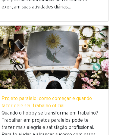
exerçam suas atividades diárias…
Projeto paralelo: como começar e quando
fazer dele seu trabalho oficial
Quando o hobby se transforma em trabalho?
Trabalhar em projetos paralelos pode te
trazer mais alegria e satisfação profissional.
Para te ajudar a alcançar sucesso com esses